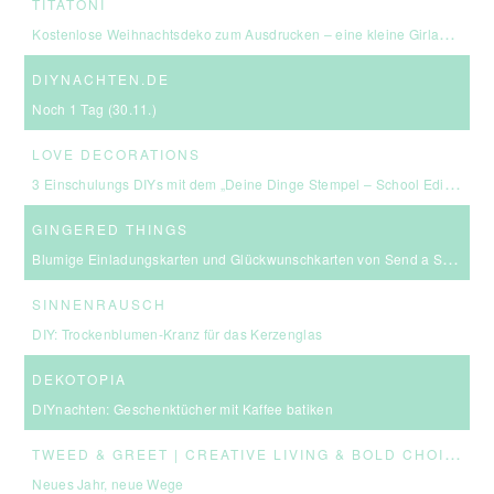
TITATONI
Kostenlose Weihnachtsdeko zum Ausdrucken – eine kleine Girlande für euer Zuhause ☆
DIYNACHTEN.DE
Noch 1 Tag (30.11.)
LOVE DECORATIONS
3 Einschulungs DIYs mit dem „Deine Dinge Stempel – School Edition“ #BackToSchool + Gewinnspiel
GINGERED THINGS
Blumige Einladungskarten und Glückwunschkarten von Send a Smile
SINNENRAUSCH
DIY: Trockenblumen-Kranz für das Kerzenglas
DEKOTOPIA
DIYnachten: Geschenktücher mit Kaffee batiken
T
WEED & GREET | CREATIVE LIVING & BOLD CHOICES
Neues Jahr, neue Wege