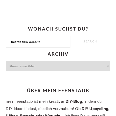
WONACH SUCHST DU?
Search
this
website
ARCHIV
Archiv
ÜBER MEIN FEENSTAUB
mein feenstaub ist mein kreativer
DIY-Blog
, in dem du
DIY-Ideen findest, die dich verzaubern! Ob
DIY Upcycling,
Nähen, Basteln oder Werkeln
– ich liebe Do it yourself!