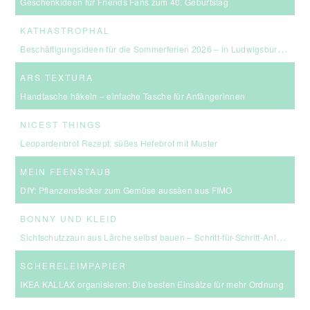
Geschenkideen für Friends Fans zum 40. Geburtstag
KATHASTROPHAL
Beschäftigungsideen für die Sommerferien 2026 – in Ludwigsburg, Stuttgart & Umgebung
ARS TEXTURA
Handtasche häkeln – einfache Tasche für Anfängerinnen
NICEST THINGS
Leopardenbrot Rezept: süßes Hefebrot mit Muster
MEIN FEENSTAUB
DIY: Pflanzenstecker zum Gemüse aussäen aus FIMO
BONNY UND KLEID
Sichtschutzzaun aus Lärche selbst bauen – Schritt-für-Schritt-Anleitung & Kosten
SCHERELEIMPAPIER
IKEA KALLAX organisieren: Die besten Einsätze für mehr Ordnung