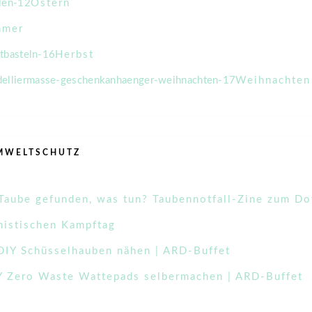
Ostern
mmer
Herbst
Weihnachten
UMWELTSCHUTZ
 Taube gefunden, was tun? Taubennotfall-Zine zum D
istischen Kampftag
DIY Schüsselhauben nähen | ARD-Buffet
Y Zero Waste Wattepads selbermachen | ARD-Buffet