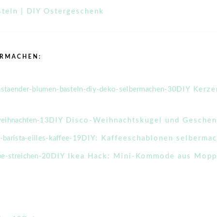
steln | DIY Ostergeschenk
ERMACHEN:
DIY Kerze
DIY Disco-Weihnachtskugel und Geschen
DIY: Kaffeeschablonen selbermac
DIY Ikea Hack: Mini-Kommode aus Mop
g