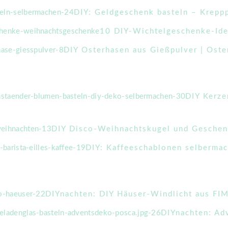
DIY: Geldgeschenk basteln – Krepp
10 DIY-Wichtelgeschenke-Ide
DIY Osterhasen aus Gießpulver | Ost
DIY Kerze
DIY Disco-Weihnachtskugel und Geschen
DIY: Kaffeeschablonen selbermac
DIYnachten: DIY Häuser-Windlicht aus FI
DIYnachten: Adv