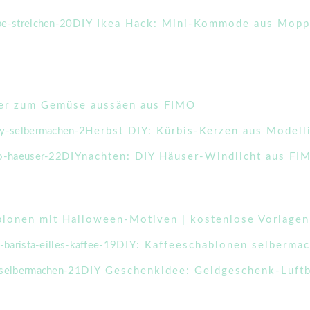
DIY Ikea Hack: Mini-Kommode aus Mop
ker zum Gemüse aussäen aus FIMO
Herbst DIY: Kürbis-Kerzen aus Modell
DIYnachten: DIY Häuser-Windlicht aus FI
blonen mit Halloween-Motiven | kostenlose Vorlagen
DIY: Kaffeeschablonen selbermac
DIY Geschenkidee: Geldgeschenk-Luftb