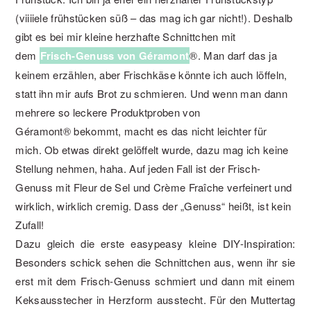
(viiiiele frühstücken süß – das mag ich gar nicht!). Deshalb
gibt es bei mir kleine herzhafte Schnittchen mit
dem
Frisch-Genuss von Géramont
®. Man darf das ja
keinem erzählen, aber Frischkäse könnte ich auch löffeln,
statt ihn mir aufs Brot zu schmieren. Und wenn man dann
mehrere so leckere Produktproben von
Géramont® bekommt, macht es das nicht leichter für
mich. Ob etwas direkt gelöffelt wurde, dazu mag ich keine
Stellung nehmen, haha. Auf jeden Fall ist der Frisch-
Genuss mit Fleur de Sel und Crème Fraîche verfeinert und
wirklich, wirklich cremig. Dass der „Genuss“ heißt, ist kein
Zufall!
Dazu gleich die erste easypeasy kleine DIY-Inspiration:
Besonders schick sehen die Schnittchen aus, wenn ihr sie
erst mit dem Frisch-Genuss schmiert und dann mit einem
Keksausstecher in Herzform ausstecht. Für den Muttertag