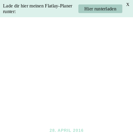
X
Lade dir hier meinen Flatlay-Planer
Hier runterladen
runter:
Skip
Skip
Skip
Skip
to
to
to
to
primary
main
primary
footer
navigation
content
sidebar
28. APRIL 2016