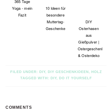
365 Tage
Yoga - mein
10 Ideen für
Fazit
besondere
Muttertag-
DIY
Geschenke
Osterhasen
aus
Gießpulver |
Ostergeschenk
& Osterdeko
FILED UNDER:
DIY
,
DIY GESCHENKIDEEN
,
HOLZ
TAGGED WITH:
DIY
,
DO IT YOURSELF
READER
COMMENTS
INTERACTIONS