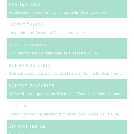
ARS TEXTURA
Handtasche häkeln – einfache Tasche für Anfängerinnen
NICEST THINGS
Leopardenbrot Rezept: süßes Hefebrot mit Muster
MEIN FEENSTAUB
DIY: Pflanzenstecker zum Gemüse aussäen aus FIMO
BONNY UND KLEID
Sichtschutzzaun aus Lärche selbst bauen – Schritt-für-Schritt-Anleitung & Kosten
SCHERELEIMPAPIER
IKEA KALLAX organisieren: Die besten Einsätze für mehr Ordnung
TITATONI
Kostenlose Weihnachtsdeko zum Ausdrucken – eine kleine Girlande für euer Zuhause ☆
DIYNACHTEN.DE