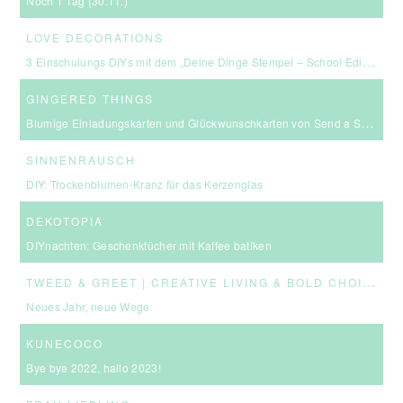
Noch 1 Tag (30.11.)
LOVE DECORATIONS
3 Einschulungs DIYs mit dem „Deine Dinge Stempel – School Edition“ #BackToSchool + Gewinnspiel
GINGERED THINGS
Blumige Einladungskarten und Glückwunschkarten von Send a Smile
SINNENRAUSCH
DIY: Trockenblumen-Kranz für das Kerzenglas
DEKOTOPIA
DIYnachten: Geschenktücher mit Kaffee batiken
T
WEED & GREET | CREATIVE LIVING & BOLD CHOICES
Neues Jahr, neue Wege
KUNECOCO
Bye bye 2022, hallo 2023!