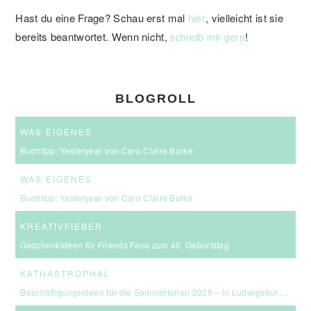
Hast du eine Frage? Schau erst mal
, vielleicht ist sie
hier
bereits beantwortet. Wenn nicht,
!
schreib mir gern
BLOGROLL
WAS EIGENES
Buchtipp: Yesteryear von Caro Claire Burke
WAS EIGENES
Buchtipp: Yesteryear von Caro Claire Burke
KREATIVFIEBER
Geschenkideen für Friends Fans zum 40. Geburtstag
KATHASTROPHAL
Beschäftigungsideen für die Sommerferien 2026 – in Ludwigsburg, Stuttgart & Umgebung