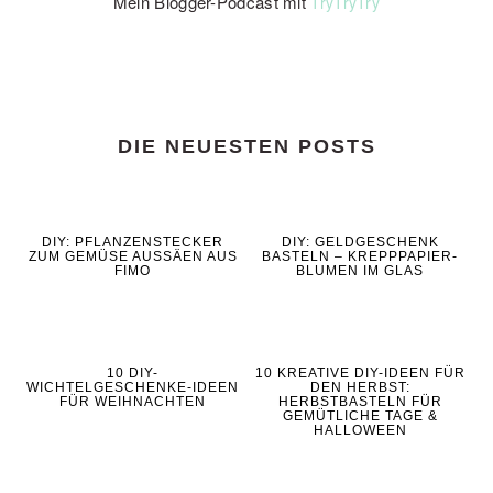
Mein Blogger-Podcast mit
TryTryTry
DIE NEUESTEN POSTS
DIY: PFLANZENSTECKER
DIY: GELDGESCHENK
ZUM GEMÜSE AUSSÄEN AUS
BASTELN – KREPPPAPIER-
FIMO
BLUMEN IM GLAS
10 DIY-
10 KREATIVE DIY-IDEEN FÜR
WICHTELGESCHENKE-IDEEN
DEN HERBST:
FÜR WEIHNACHTEN
HERBSTBASTELN FÜR
GEMÜTLICHE TAGE &
HALLOWEEN