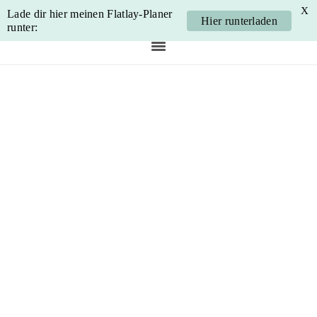
X
Lade dir hier meinen Flatlay-Planer
Hier runterladen
runter:
Skip
Skip
Skip
Skip
to
to
to
to
primary
main
primary
footer
navigation
content
sidebar