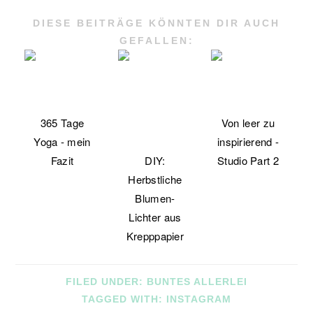
DIESE BEITRÄGE KÖNNTEN DIR AUCH
GEFALLEN:
365 Tage
Von leer zu
Yoga - mein
inspirierend -
Fazit
DIY:
Studio Part 2
Herbstliche
Blumen-
Lichter aus
Krepppapier
FILED UNDER:
BUNTES ALLERLEI
TAGGED WITH:
INSTAGRAM