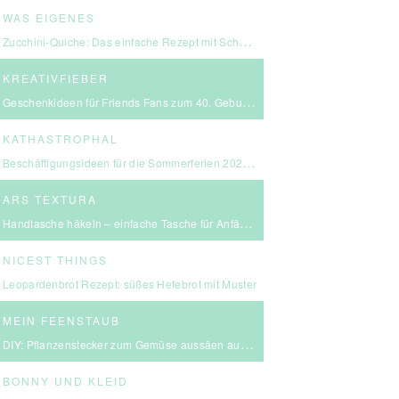
WAS EIGENES
Zucchini-Quiche: Das einfache Rezept mit Schmand & Kirschtomaten
KREATIVFIEBER
Geschenkideen für Friends Fans zum 40. Geburtstag
KATHASTROPHAL
Beschäftigungsideen für die Sommerferien 2026 – in Ludwigsburg, Stuttgart & Umgebung
ARS TEXTURA
Handtasche häkeln – einfache Tasche für Anfängerinnen
NICEST THINGS
Leopardenbrot Rezept: süßes Hefebrot mit Muster
MEIN FEENSTAUB
DIY: Pflanzenstecker zum Gemüse aussäen aus FIMO
BONNY UND KLEID