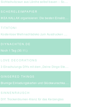
Sichtschutzzaun aus Lärche selbst bauen – Schritt-für-Schritt-Anleitung & Kosten
SCHERELEIMPAPIER
IKEA KALLAX organisieren: Die besten Einsätze für mehr Ordnung
TITATONI
Kostenlose Weihnachtsdeko zum Ausdrucken – eine kleine Girlande für euer Zuhause ☆
DIYNACHTEN.DE
Noch 1 Tag (30.11.)
LOVE DECORATIONS
3 Einschulungs DIYs mit dem „Deine Dinge Stempel – School Edition“ #BackToSchool + Gewinnspiel
GINGERED THINGS
Blumige Einladungskarten und Glückwunschkarten von Send a Smile
SINNENRAUSCH
DIY: Trockenblumen-Kranz für das Kerzenglas