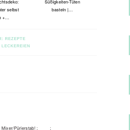
chtsdeko:
Süßigkeiten-Tüten
ter selbst
basteln |…
n +…
R:
REZEPTE
:
LECKEREIEN
 Mixer/Pürierstab! ;_____;