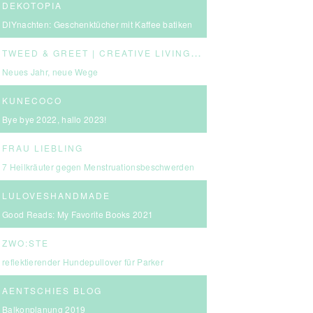
DEKOTOPIA
DIYnachten: Geschenktücher mit Kaffee batiken
T
WEED & GREET | CREATIVE LIVING & BOLD CHOICES
Neues Jahr, neue Wege
KUNECOCO
Bye bye 2022, hallo 2023!
FRAU LIEBLING
7 Heilkräuter gegen Menstruationsbeschwerden
LULOVESHANDMADE
Good Reads: My Favorite Books 2021
ZWO:STE
reflektierender Hundepullover für Parker
AENTSCHIES BLOG
Balkonplanung 2019