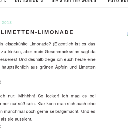
O
DIY SAISON
DIY A BETTER WORLD
FOTO-KU
I 2013
-LIMETTEN-LIMONADE
ls eisgekühlte Limonade? (Eigentlich ist es das
ser zu trinken, aber mein Geschmackssinn sagt da
 Besseres! Und deshalb zeige ich euch heute eine
 hauptsächlich aus grünen Äpfeln und Limetten
ch nur: Mhhhhh! So lecker! Ich mag es bei
mmer nur süß sein. Klar kann man sich auch eine
dann manchmal doch gerne selbstgemacht. Und es
 als sie aussieht.