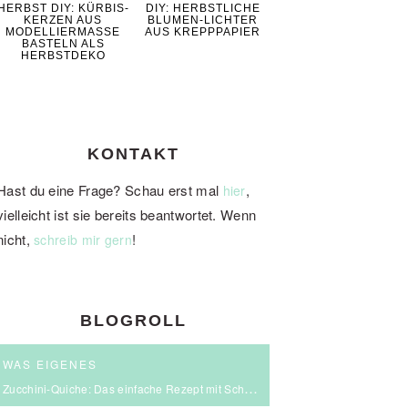
HERBST DIY: KÜRBIS-
DIY: HERBSTLICHE
KERZEN AUS
BLUMEN-LICHTER
MODELLIERMASSE
AUS KREPPPAPIER
BASTELN ALS
HERBSTDEKO
KONTAKT
Hast du eine Frage? Schau erst mal
,
hier
vielleicht ist sie bereits beantwortet. Wenn
nicht,
!
schreib mir gern
BLOGROLL
WAS EIGENES
Zucchini-Quiche: Das einfache Rezept mit Schmand & Kirschtomaten