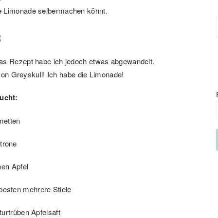
iese Limonade selbermachen könnt.
 Das Rezept habe ich jedoch etwas abgewandelt.
on Greyskull! Ich habe die Limonade!
aucht:
metten
itrone
nen Apfel
 besten mehrere Stiele
turtrüben Apfelsaft