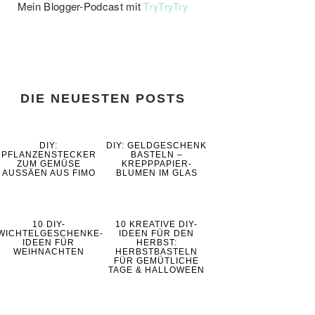
Mein Blogger-Podcast mit
TryTryTry
DIE NEUESTEN POSTS
DIY:
DIY: GELDGESCHENK
PFLANZENSTECKER
BASTELN –
ZUM GEMÜSE
KREPPPAPIER-
AUSSÄEN AUS FIMO
BLUMEN IM GLAS
10 DIY-
10 KREATIVE DIY-
WICHTELGESCHENKE-
IDEEN FÜR DEN
IDEEN FÜR
HERBST:
WEIHNACHTEN
HERBSTBASTELN
FÜR GEMÜTLICHE
TAGE & HALLOWEEN