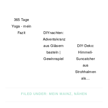
365 Tage
Yoga - mein
Fazit
DIYnachten:
Adventskranz
aus Gläsern
DIY-Deko:
basteln |
Himmeli-
Gewinnspiel
Suncatcher
aus
Strohhalmen
als…
FILED UNDER:
MEIN MAINZ
,
NÄHEN