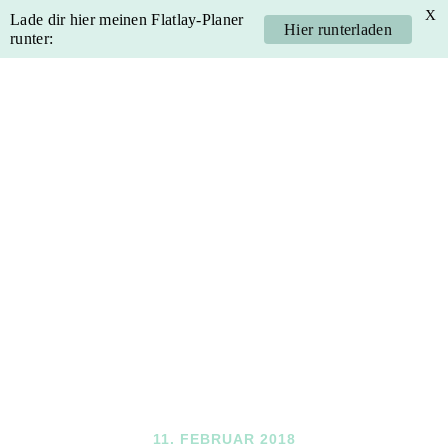
X
Lade dir hier meinen Flatlay-Planer
Hier runterladen
runter:
Skip
Skip
Skip
Skip
to
to
to
to
primary
main
primary
footer
navigation
content
sidebar
11. FEBRUAR 2018