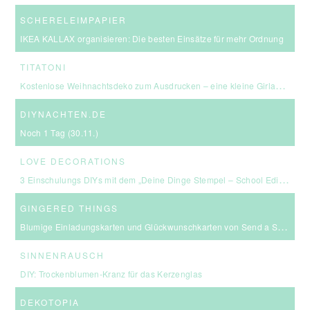
SCHERELEIMPAPIER
IKEA KALLAX organisieren: Die besten Einsätze für mehr Ordnung
TITATONI
Kostenlose Weihnachtsdeko zum Ausdrucken – eine kleine Girlande für euer Zuhause ☆
DIYNACHTEN.DE
Noch 1 Tag (30.11.)
LOVE DECORATIONS
3 Einschulungs DIYs mit dem „Deine Dinge Stempel – School Edition“ #BackToSchool + Gewinnspiel
GINGERED THINGS
Blumige Einladungskarten und Glückwunschkarten von Send a Smile
SINNENRAUSCH
DIY: Trockenblumen-Kranz für das Kerzenglas
DEKOTOPIA