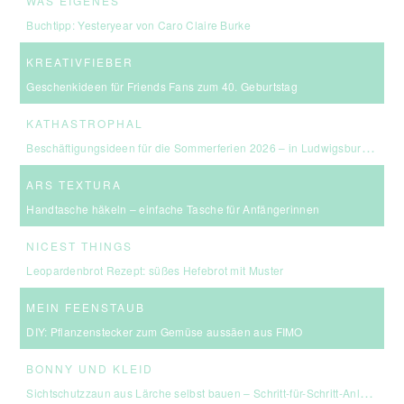
WAS EIGENES
Buchtipp: Yesteryear von Caro Claire Burke
KREATIVFIEBER
Geschenkideen für Friends Fans zum 40. Geburtstag
KATHASTROPHAL
Beschäftigungsideen für die Sommerferien 2026 – in Ludwigsburg, Stuttgart & Umgebung
ARS TEXTURA
Handtasche häkeln – einfache Tasche für Anfängerinnen
NICEST THINGS
Leopardenbrot Rezept: süßes Hefebrot mit Muster
MEIN FEENSTAUB
DIY: Pflanzenstecker zum Gemüse aussäen aus FIMO
BONNY UND KLEID
Sichtschutzzaun aus Lärche selbst bauen – Schritt-für-Schritt-Anleitung & Kosten