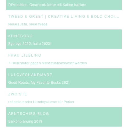
DIYnachten: Geschenktücher mit Kaffee batiken
T
WEED & GREET | CREATIVE LIVING & BOLD CHOICES
Neues Jahr, neue Wege
KUNECOCO
Bye bye 2022, hallo 2023!
FRAU LIEBLING
7 Heilkräuter gegen Menstruationsbeschwerden
LULOVESHANDMADE
Good Reads: My Favorite Books 2021
ZWO:STE
reflektierender Hundepullover für Parker
AENTSCHIES BLOG
Balkonplanung 2019