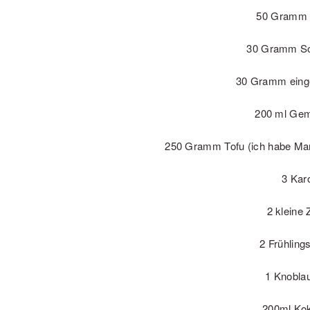
50 Gramm 
30 Gramm So
30 Gramm einge
200 ml Ge
250 Gramm Tofu (ich habe Man
3 Kar
2 kleine 
2 Frühling
1 Knobla
200ml Ko