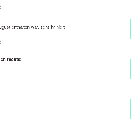
st enthalten war, seht ihr hier:
ach rechts: