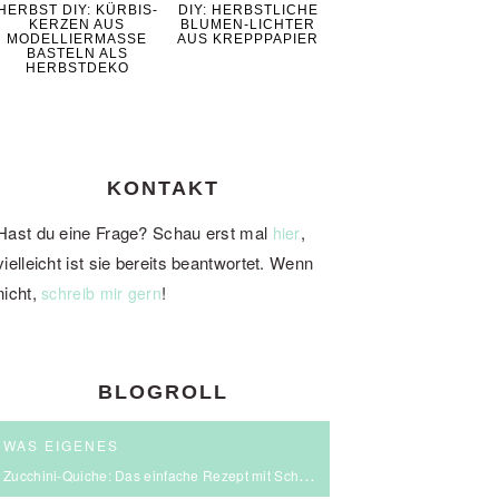
HERBST DIY: KÜRBIS-
DIY: HERBSTLICHE
KERZEN AUS
BLUMEN-LICHTER
MODELLIERMASSE
AUS KREPPPAPIER
BASTELN ALS
HERBSTDEKO
KONTAKT
Hast du eine Frage? Schau erst mal
,
hier
vielleicht ist sie bereits beantwortet. Wenn
nicht,
!
schreib mir gern
BLOGROLL
WAS EIGENES
Zucchini-Quiche: Das einfache Rezept mit Schmand & Kirschtomaten