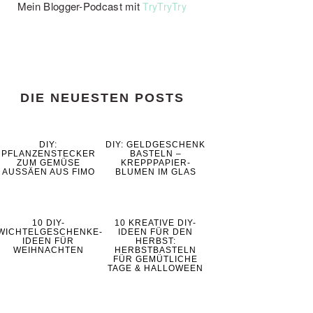
Mein Blogger-Podcast mit
TryTryTry
DIE NEUESTEN POSTS
DIY:
DIY: GELDGESCHENK
PFLANZENSTECKER
BASTELN –
ZUM GEMÜSE
KREPPPAPIER-
AUSSÄEN AUS FIMO
BLUMEN IM GLAS
10 DIY-
10 KREATIVE DIY-
WICHTELGESCHENKE-
IDEEN FÜR DEN
IDEEN FÜR
HERBST:
WEIHNACHTEN
HERBSTBASTELN
FÜR GEMÜTLICHE
TAGE & HALLOWEEN