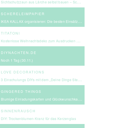
Sichtschutzzaun aus Lärche selbst bauen – Schritt-für-Schritt-Anleitung & Kosten
SCHERELEIMPAPIER
IKEA KALLAX organisieren: Die besten Einsätze für mehr Ordnung
TITATONI
Kostenlose Weihnachtsdeko zum Ausdrucken – eine kleine Girlande für euer Zuhause ☆
DIYNACHTEN.DE
Noch 1 Tag (30.11.)
LOVE DECORATIONS
3 Einschulungs DIYs mit dem „Deine Dinge Stempel – School Edition“ #BackToSchool + Gewinnspiel
GINGERED THINGS
Blumige Einladungskarten und Glückwunschkarten von Send a Smile
SINNENRAUSCH
DIY: Trockenblumen-Kranz für das Kerzenglas