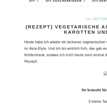
DIY
DIY GESCHENKIDEEN
DIY-DEK
14. SEPTE
{REZEPT} VEGETARISCHE A
KAROTTEN UN
Heute habe ich wieder ein leckeres vegetarisches G
im Asia-Style. Und ich bin wirklich froh, das gab 
Kühlschrank, sodass ich mich heute noch einmal d
Rezept!
Ihr braucht fü
2 kleine T