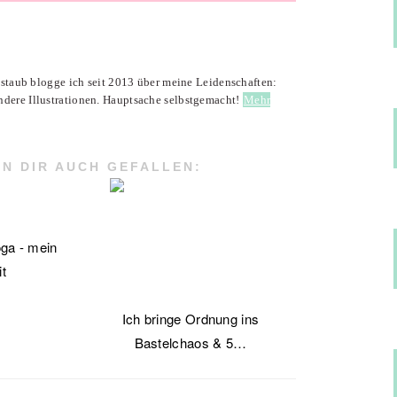
enstaub blogge ich seit 2013 über meine Leidenschaften:
ndere Illustrationen. Hauptsache selbstgemacht!
Mehr
N DIR AUCH GEFALLEN:
ga - mein
it
Ich bringe Ordnung ins
Bastelchaos & 5…