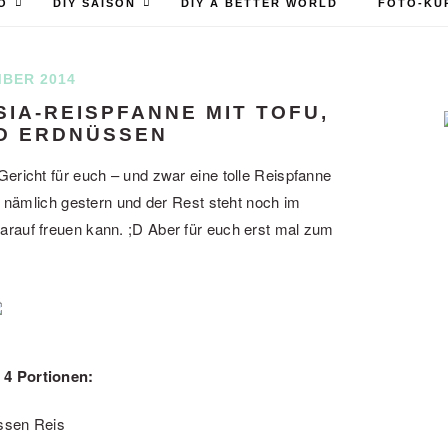
O
DIY SAISON
DIY A BETTER WORLD
FOTO-KU
MBER 2014
SIA-REISPFANNE MIT TOFU,
D ERDNÜSSEN
ericht für euch – und zwar eine tolle Reispfanne
es nämlich gestern und der Rest steht noch im
arauf freuen kann. ;D Aber für euch erst mal zum
r 4 Portionen:
assen Reis