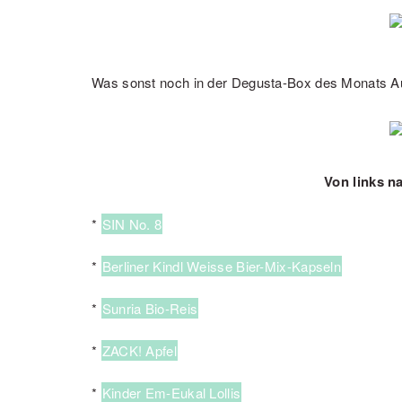
Was sonst noch in der Degusta-Box des Monats Augu
Von links n
*
SIN No. 8
*
Berliner Kindl Weisse Bier-Mix-Kapseln
*
Sunria Bio-Reis
*
ZACK! Apfel
*
Kinder Em-Eukal Lollis