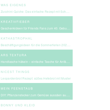
WAS EIGENES
Zucchini-Quiche: Das einfache Rezept mit Schmand & Kirschtomaten
KREATIVFIEBER
Geschenkideen für Friends Fans zum 40. Geburtstag
KATHASTROPHAL
Beschäftigungsideen für die Sommerferien 2026 – in Ludwigsburg, Stuttgart & Umgebung
ARS TEXTURA
Handtasche häkeln – einfache Tasche für Anfängerinnen
NICEST THINGS
Leopardenbrot Rezept: süßes Hefebrot mit Muster
MEIN FEENSTAUB
DIY: Pflanzenstecker zum Gemüse aussäen aus FIMO
BONNY UND KLEID