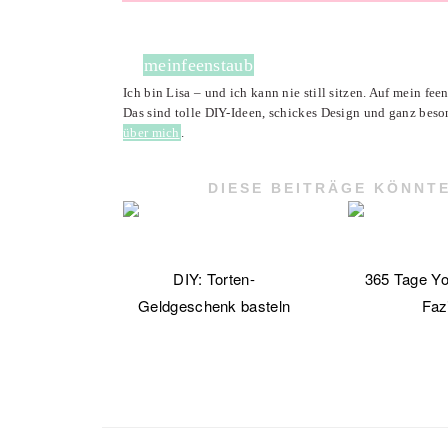
meinfeenstaub
Ich bin Lisa – und ich kann nie still sitzen. Auf mein fe
Das sind tolle DIY-Ideen, schickes Design und ganz beso
über mich
.
DIESE BEITRÄGE KÖNNTE
DIY: Torten-
365 Tage Yo
Geldgeschenk basteln
Faz