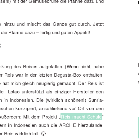
assen!) mit der Gemüsebrühe die Pfanne dazu und
e hinzu und mischt das Ganze gut durch. Jetzt
die Pfanne dazu – fertig und guten Appetit!
ckung des Reises aufgefallen. (Wenn nicht, habe
r Reis war in der letzten Degusta-Box enthalten.
e hat mich gleich neugierig gemacht. Der Reis ist
 Lotao unterstützt als einziger Hersteller den
 in Indonesien. Die (wirklich schönen!) Sunria-
ischen konzipiert, anschließend vor Ort von den
 Außerdem: Mit dem Projekt „
Reis macht Schule
“
ern in Indonesien auch die ARCHE hierzulande.
Reis wirklich toll. 🙂