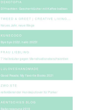
DEKOTOPIA
DIYnachten: Geschenktücher mit Kaffee batiken
T
WEED & GREET | CREATIVE LIVING & BOLD CHOICES
Neues Jahr, neue Wege
KUNECOCO
Bye bye 2022, hallo 2023!
FRAU LIEBLING
7 Heilkräuter gegen Menstruationsbeschwerden
LULOVESHANDMADE
Good Reads: My Favorite Books 2021
ZWO:STE
reflektierender Hundepullover für Parker
AENTSCHIES BLOG
Balkonplanung 2019