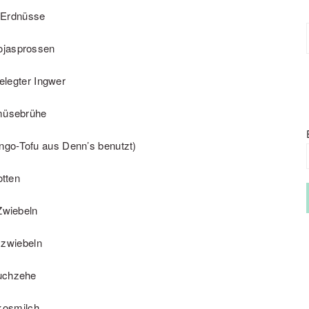
Erdnüsse
jasprossen
legter Ingwer
müsebrühe
go-Tofu aus Denn’s benutzt)
otten
Zwiebeln
szwiebeln
uchzehe
kosmilch