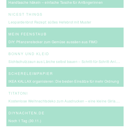
Handtasche häkeln – einfache Tasche für Anfängerinnen
NICEST THINGS
Leopardenbrot Rezept: süßes Hefebrot mit Muster
MEIN FEENSTAUB
DIY: Pflanzenstecker zum Gemüse aussäen aus FIMO
BONNY UND KLEID
Sichtschutzzaun aus Lärche selbst bauen – Schritt-für-Schritt-Anleitung & Kosten
SCHERELEIMPAPIER
IKEA KALLAX organisieren: Die besten Einsätze für mehr Ordnung
TITATONI
Kostenlose Weihnachtsdeko zum Ausdrucken – eine kleine Girlande für euer Zuhause ☆
DIYNACHTEN.DE
Noch 1 Tag (30.11.)