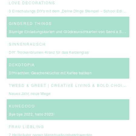
LOVE DECORATIONS
3 Einschulungs DIYs mit dem „Deine Dinge Stempel – School Edition“ #BackToSchool + Gewinnspiel
GINGERED THINGS
Blumige Einladungskarten und Glückwunschkarten von Send a Smile
SINNENRAUSCH
DIY: Trockenblumen-Kranz für das Kerzenglas
DEKOTOPIA
DIYnachten: Geschenktücher mit Kaffee batiken
T
WEED & GREET | CREATIVE LIVING & BOLD CHOICES
Neues Jahr, neue Wege
KUNECOCO
Bye bye 2022, hallo 2023!
FRAU LIEBLING
7 Heilkräuter gegen Menstruationsbeschwerden