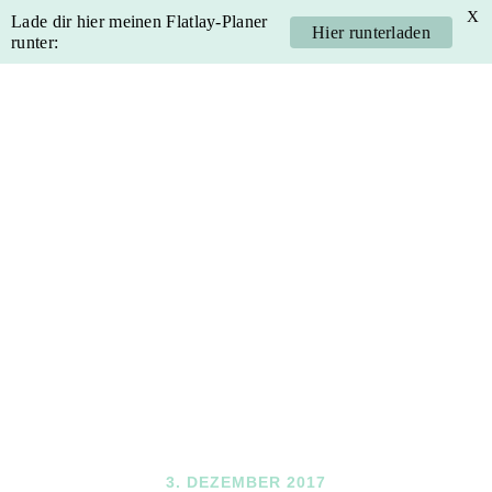
X
Lade dir hier meinen Flatlay-Planer
Hier runterladen
runter:
Skip
Skip
Skip
Skip
to
to
to
to
primary
main
primary
footer
navigation
content
sidebar
3. DEZEMBER 2017