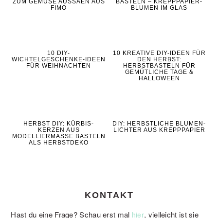
ZUM GEMÜSE AUSSÄEN AUS
BASTELN – KREPPPAPIER-
FIMO
BLUMEN IM GLAS
10 DIY-
10 KREATIVE DIY-IDEEN FÜR
WICHTELGESCHENKE-IDEEN
DEN HERBST:
FÜR WEIHNACHTEN
HERBSTBASTELN FÜR
GEMÜTLICHE TAGE &
HALLOWEEN
HERBST DIY: KÜRBIS-
DIY: HERBSTLICHE BLUMEN-
KERZEN AUS
LICHTER AUS KREPPPAPIER
MODELLIERMASSE BASTELN
ALS HERBSTDEKO
KONTAKT
Hast du eine Frage? Schau erst mal
, vielleicht ist sie
hier