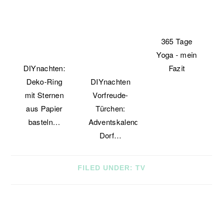
365 Tage
Yoga - mein
DIYnachten:
Fazit
Deko-Ring
DIYnachten
mit Sternen
Vorfreude-
aus Papier
Türchen:
basteln…
Adventskalender-
Dorf…
FILED UNDER:
TV
READER