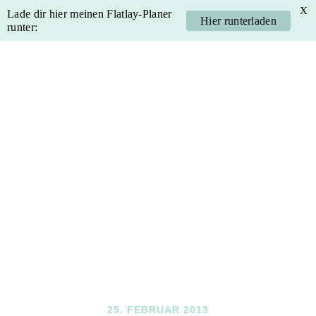
X
Lade dir hier meinen Flatlay-Planer
Hier runterladen
runter:
Skip
Skip
Skip
Skip
to
to
to
to
primary
main
primary
footer
navigation
content
sidebar
25. FEBRUAR 2013