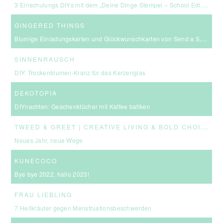
3 Einschulungs DIYs mit dem „Deine Dinge Stempel – School Edition“ #BackToSchool + Gewinnspiel
GINGERED THINGS
Blumige Einladungskarten und Glückwunschkarten von Send a Smile
SINNENRAUSCH
DIY: Trockenblumen-Kranz für das Kerzenglas
DEKOTOPIA
DIYnachten: Geschenktücher mit Kaffee batiken
T
WEED & GREET | CREATIVE LIVING & BOLD CHOICES
Neues Jahr, neue Wege
KUNECOCO
Bye bye 2022, hallo 2023!
FRAU LIEBLING
7 Heilkräuter gegen Menstruationsbeschwerden