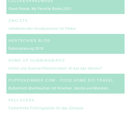
LULOVESHANDMADE
Good Reads: My Favorite Books 2021
ZWO:STE
reflektierender Hundepullover für Parker
AENTSCHIES BLOG
Balkonplanung 2019
HOME OF HUMMINGBIRDS
Kolibri und Scanner-Persönlichkeit: Ist das das Gleiche?
PUPPENZIMMER.COM - FOOD.HOME.DIY.TRAVEL
Buttermilch-Blechkuchen mit Kirschen, Vanille und Mandeln
PAULSVERA
Farbenfrohe Frühlingsboten für das Zuhause