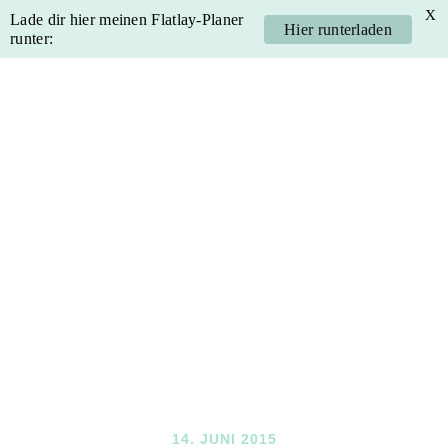
X
Lade dir hier meinen Flatlay-Planer
Hier runterladen
runter:
Skip
Skip
Skip
Skip
to
to
to
to
primary
main
primary
footer
navigation
content
sidebar
14. JUNI 2015