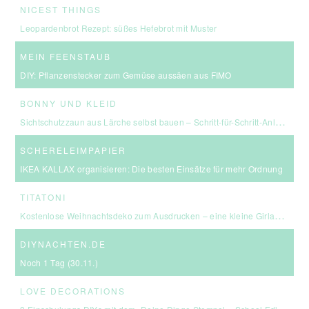
NICEST THINGS
Leopardenbrot Rezept: süßes Hefebrot mit Muster
MEIN FEENSTAUB
DIY: Pflanzenstecker zum Gemüse aussäen aus FIMO
BONNY UND KLEID
Sichtschutzzaun aus Lärche selbst bauen – Schritt-für-Schritt-Anleitung & Kosten
SCHERELEIMPAPIER
IKEA KALLAX organisieren: Die besten Einsätze für mehr Ordnung
TITATONI
Kostenlose Weihnachtsdeko zum Ausdrucken – eine kleine Girlande für euer Zuhause ☆
DIYNACHTEN.DE
Noch 1 Tag (30.11.)
LOVE DECORATIONS