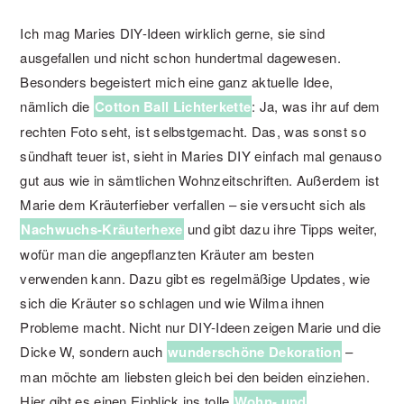
Ich mag Maries DIY-Ideen wirklich gerne, sie sind
ausgefallen und nicht schon hundertmal dagewesen.
Besonders begeistert mich eine ganz aktuelle Idee,
nämlich die
Cotton Ball Lichterkette
: Ja, was ihr auf dem
rechten Foto seht, ist selbstgemacht. Das, was sonst so
sündhaft teuer ist, sieht in Maries DIY einfach mal genauso
gut aus wie in sämtlichen Wohnzeitschriften. Außerdem ist
Marie dem Kräuterfieber verfallen – sie versucht sich als
Nachwuchs-Kräuterhexe
und gibt dazu ihre Tipps weiter,
wofür man die angepflanzten Kräuter am besten
verwenden kann. Dazu gibt es regelmäßige Updates, wie
sich die Kräuter so schlagen und wie Wilma ihnen
Probleme macht. Nicht nur DIY-Ideen zeigen Marie und die
Dicke W, sondern auch
wunderschöne Dekoration
–
man möchte am liebsten gleich bei den beiden einziehen.
Hier gibt es einen Einblick ins tolle
Wohn- und