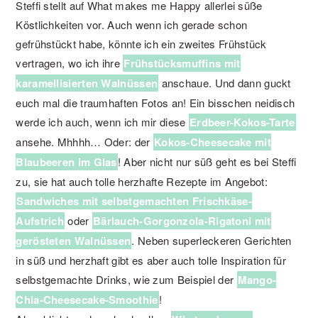
Steffi stellt auf What makes me Happy allerlei süße
Köstlichkeiten vor. Auch wenn ich gerade schon
gefrühstückt habe, könnte ich ein zweites Frühstück
vertragen, wo ich ihre
Frühstücksmuffins mit
karamellisierten Walnüssen
anschaue. Und dann guckt
euch mal die traumhaften Fotos an! Ein bisschen neidisch
werde ich auch, wenn ich mir diese
Erdbeer-Kokos-Tarte
ansehe. Mhhhh… Oder: der
Kokos-Cheesecake mit
Blaubeeren im Glas
! Aber nicht nur süß geht es bei Steffi
zu, sie hat auch tolle herzhafte Rezepte im Angebot:
Sandwiches mit selbstgemachten Frischkäse-
Aufstrich
oder
Bärlauch-Gorgonzola-Rigatoni mit
gerösteten Walnüssen
. Neben superleckeren Gerichten
in süß und herzhaft gibt es aber auch tolle Inspiration für
selbstgemachte Drinks, wie zum Beispiel der
Mango-
Chia-Cheesecake-Smoothie
!