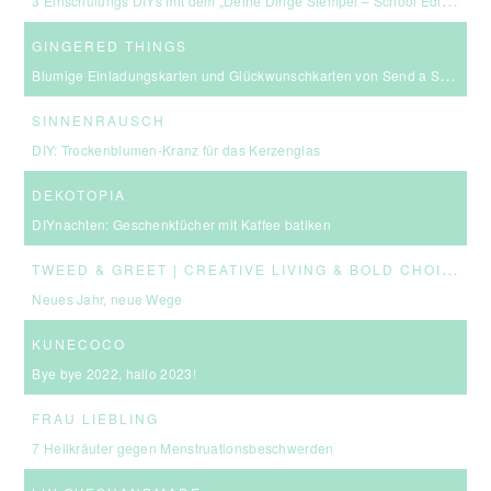
3 Einschulungs DIYs mit dem „Deine Dinge Stempel – School Edition“ #BackToSchool + Gewinnspiel
GINGERED THINGS
Blumige Einladungskarten und Glückwunschkarten von Send a Smile
SINNENRAUSCH
DIY: Trockenblumen-Kranz für das Kerzenglas
DEKOTOPIA
DIYnachten: Geschenktücher mit Kaffee batiken
T
WEED & GREET | CREATIVE LIVING & BOLD CHOICES
Neues Jahr, neue Wege
KUNECOCO
Bye bye 2022, hallo 2023!
FRAU LIEBLING
7 Heilkräuter gegen Menstruationsbeschwerden