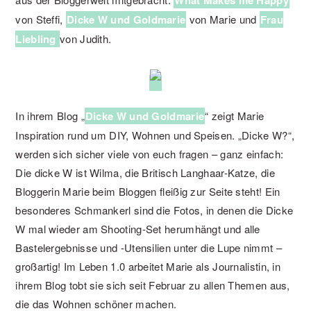
What Makes me Happy
von Steffi,
Dicke W und Goldmarie
von Marie und
Frau
Liebling
von Judith.
In ihrem Blog „
Dicke W und Goldmarie
“ zeigt Marie
Inspiration rund um DIY, Wohnen und Speisen. „Dicke W?“,
werden sich sicher viele von euch fragen – ganz einfach:
Die dicke W ist Wilma, die Britisch Langhaar-Katze, die
Bloggerin Marie beim Bloggen fleißig zur Seite steht! Ein
besonderes Schmankerl sind die Fotos, in denen die Dicke
W mal wieder am Shooting-Set herumhängt und alle
Bastelergebnisse und -Utensilien unter die Lupe nimmt –
großartig! Im Leben 1.0 arbeitet Marie als Journalistin, in
ihrem Blog tobt sie sich seit Februar zu allen Themen aus,
die das Wohnen schöner machen.