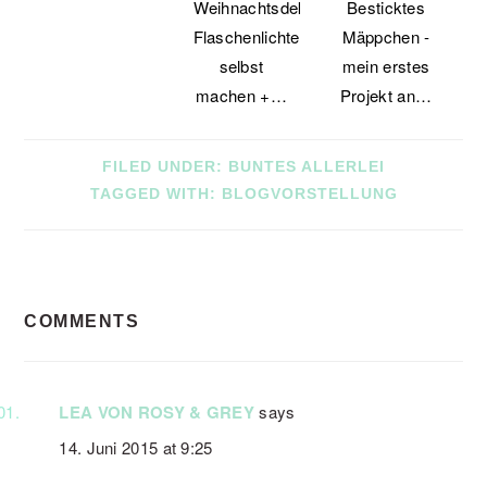
Weihnachtsdeko:
Besticktes
Flaschenlichter
Mäppchen -
selbst
mein erstes
machen +…
Projekt an…
FILED UNDER:
BUNTES ALLERLEI
TAGGED WITH:
BLOGVORSTELLUNG
READER
COMMENTS
INTERACTIONS
LEA VON ROSY & GREY
says
14. Juni 2015 at 9:25