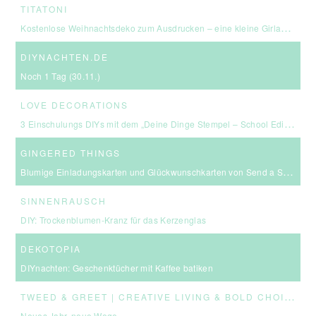
TITATONI
Kostenlose Weihnachtsdeko zum Ausdrucken – eine kleine Girlande für euer Zuhause ☆
DIYNACHTEN.DE
Noch 1 Tag (30.11.)
LOVE DECORATIONS
3 Einschulungs DIYs mit dem „Deine Dinge Stempel – School Edition“ #BackToSchool + Gewinnspiel
GINGERED THINGS
Blumige Einladungskarten und Glückwunschkarten von Send a Smile
SINNENRAUSCH
DIY: Trockenblumen-Kranz für das Kerzenglas
DEKOTOPIA
DIYnachten: Geschenktücher mit Kaffee batiken
T
WEED & GREET | CREATIVE LIVING & BOLD CHOICES
Neues Jahr, neue Wege