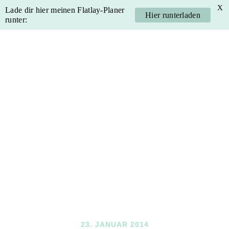
X
Lade dir hier meinen Flatlay-Planer
Hier runterladen
runter:
Skip
Skip
Skip
Skip
to
to
to
to
primary
main
primary
footer
navigation
content
sidebar
23. JANUAR 2014