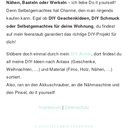
Nähen, Basteln oder Werkeln
– ich liebe Do it yourself!
Denn Selbstgemachtes hat Charme, den man nirgends
kaufen kann. Egal ob
DIY Geschenkideen, DIY Schmuck
oder Selbstgemachtes für deine Wohnung
, du findest
auf mein feenstaub garantiert das richtige DIY-Projekt für
dich!
Stöbere doch einmal durch mein
DIY-Archiv
, dort findest du
all meine DIY-Ideen nach Anlass (Geschenke,
Weihnachten, …) und Material (Fimo, Holz, Nähen, …)
sortiert.
Also, ran an den Akkuschrauber, an die Nähmaschine und
den Pinsel, do it yourself!
Impressum
|
Datenschutz
© 2013-2024 MEIN FEENSTAUB