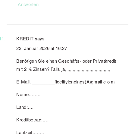
Antworten
KREDIT
says
23. Januar 2026 at 16:27
Benötigen Sie einen Geschäfts- oder Privatkredit
mit 2 % Zinsen? Falls ja, ,,,,,,,,,,,,,,,,,,,,,,,,,,,,,,,,,
E-Mail. _________fidelitylendings(A)gmail c o m
Name:…….
Land:…..
Kreditbetrag:….
Laufzeit:…….