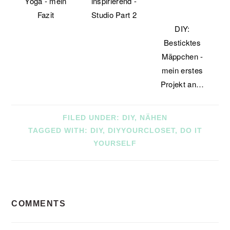
Yoga - mein
inspirierend -
Fazit
Studio Part 2
DIY:
Besticktes
Mäppchen -
mein erstes
Projekt an…
FILED UNDER:
DIY
,
NÄHEN
TAGGED WITH:
DIY
,
DIYYOURCLOSET
,
DO IT
YOURSELF
READER
COMMENTS
INTERACTIONS