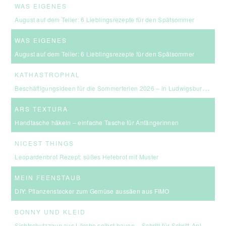
WAS EIGENES
August auf dem Teller: 6 Lieblingsrezepte für den Spätsommer
WAS EIGENES
August auf dem Teller: 6 Lieblingsrezepte für den Spätsommer
KATHASTROPHAL
Beschäftigungsideen für die Sommerferien 2026 – in Ludwigsburg, Stuttgart & Umgebung
ARS TEXTURA
Handtasche häkeln – einfache Tasche für Anfängerinnen
NICEST THINGS
Leopardenbrot Rezept: süßes Hefebrot mit Muster
MEIN FEENSTAUB
DIY: Pflanzenstecker zum Gemüse aussäen aus FIMO
BONNY UND KLEID
Sichtschutzzaun aus Lärche selbst bauen – Schritt-für-Schritt-Anleitung & Kosten