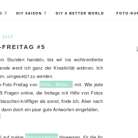
O
DIY SAISON
DIY A BETTER WORLD
FOTO-KU
I 2013
-FREITAG #5
um Stunden handeln, bis wir ins wohlverdiente
de werd ich ganz der Kreativität widmen. Ich
ten, umgesetzt zu werden.
e-Foto-Freitag von
Ohhh…Mhhh…
mit. Wie jede
 Fragen online, die freitags mit Hilfe von Fotos
isschen kniffliger als sonst, finde ich. Aber nach
 dann doch ein paar gute Antworten eingefallen.
al auf meine
Blogvorstellung
hinweisen, für die ihr