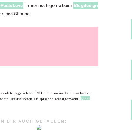
PasteLove
immer noch gerne beim
Blogdesign
er jede Stimme.
enstaub blogge ich seit 2013 über meine Leidenschaften:
ndere Illustrationen. Hauptsache selbstgemacht!
Mehr
N DIR AUCH GEFALLEN: