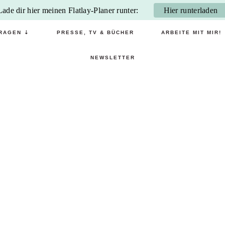
Lade dir hier meinen Flatlay-Planer runter:
Hier runterladen
RAGEN ⇣
PRESSE, TV & BÜCHER
ARBEITE MIT MIR!
NEWSLETTER