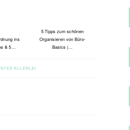
5 Tipps zum schönen
rdnung ins
Organisieren von Büro-
os & 5…
Basics |…
NTES ALLERLEI