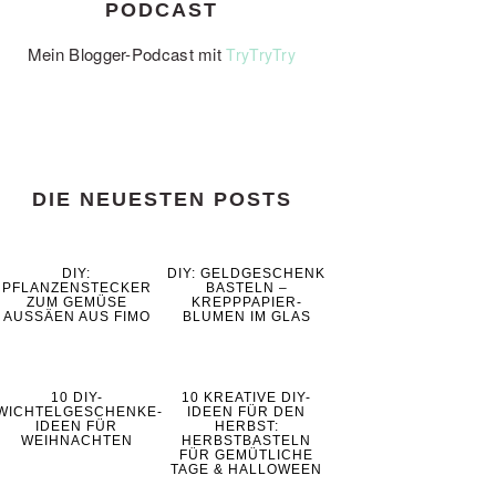
PODCAST
Mein Blogger-Podcast mit
TryTryTry
DIE NEUESTEN POSTS
DIY:
DIY: GELDGESCHENK
PFLANZENSTECKER
BASTELN –
ZUM GEMÜSE
KREPPPAPIER-
AUSSÄEN AUS FIMO
BLUMEN IM GLAS
10 DIY-
10 KREATIVE DIY-
WICHTELGESCHENKE-
IDEEN FÜR DEN
IDEEN FÜR
HERBST:
WEIHNACHTEN
HERBSTBASTELN
FÜR GEMÜTLICHE
TAGE & HALLOWEEN