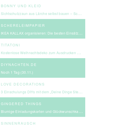
BONNY UND KLEID
Sichtschutzzaun aus Lärche selbst bauen – Schritt-für-Schritt-Anleitung & Kosten
SCHERELEIMPAPIER
IKEA KALLAX organisieren: Die besten Einsätze für mehr Ordnung
TITATONI
Kostenlose Weihnachtsdeko zum Ausdrucken – eine kleine Girlande für euer Zuhause ☆
DIYNACHTEN.DE
Noch 1 Tag (30.11.)
LOVE DECORATIONS
3 Einschulungs DIYs mit dem „Deine Dinge Stempel – School Edition“ #BackToSchool + Gewinnspiel
GINGERED THINGS
Blumige Einladungskarten und Glückwunschkarten von Send a Smile
SINNENRAUSCH