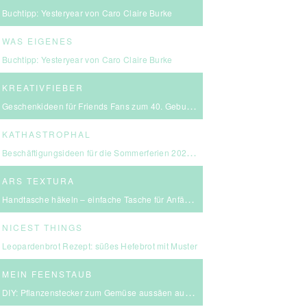
Buchtipp: Yesteryear von Caro Claire Burke
WAS EIGENES
Buchtipp: Yesteryear von Caro Claire Burke
KREATIVFIEBER
Geschenkideen für Friends Fans zum 40. Geburtstag
KATHASTROPHAL
Beschäftigungsideen für die Sommerferien 2026 – in Ludwigsburg, Stuttgart & Umgebung
ARS TEXTURA
Handtasche häkeln – einfache Tasche für Anfängerinnen
NICEST THINGS
Leopardenbrot Rezept: süßes Hefebrot mit Muster
MEIN FEENSTAUB
DIY: Pflanzenstecker zum Gemüse aussäen aus FIMO