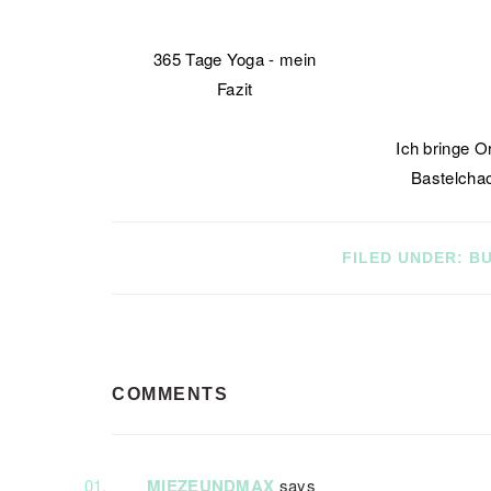
365 Tage Yoga - mein
Fazit
Ich bringe O
Bastelcha
FILED UNDER:
BU
READER
COMMENTS
INTERACTIONS
MIEZEUNDMAX
says