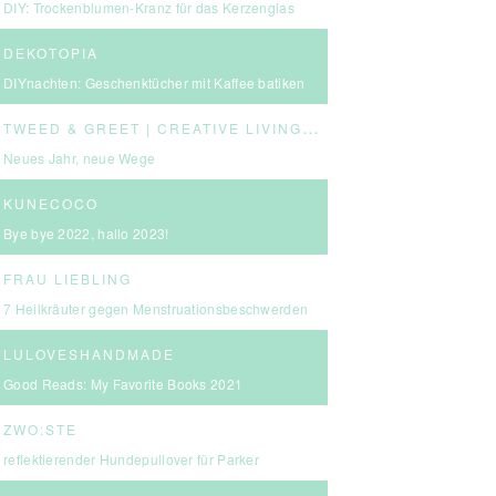
DIY: Trockenblumen-Kranz für das Kerzenglas
DEKOTOPIA
DIYnachten: Geschenktücher mit Kaffee batiken
T
WEED & GREET | CREATIVE LIVING & BOLD CHOICES
Neues Jahr, neue Wege
KUNECOCO
Bye bye 2022, hallo 2023!
FRAU LIEBLING
7 Heilkräuter gegen Menstruationsbeschwerden
LULOVESHANDMADE
Good Reads: My Favorite Books 2021
ZWO:STE
reflektierender Hundepullover für Parker