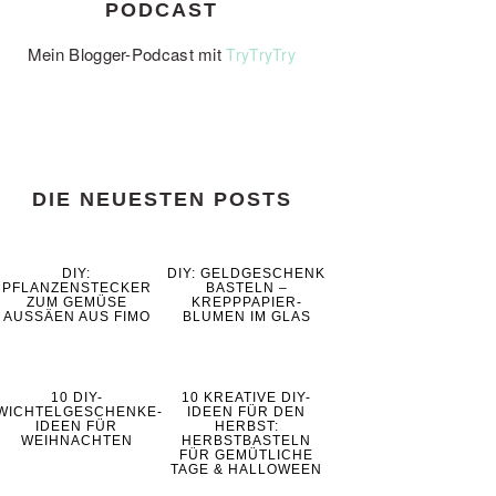
PODCAST
Mein Blogger-Podcast mit
TryTryTry
DIE NEUESTEN POSTS
DIY:
DIY: GELDGESCHENK
PFLANZENSTECKER
BASTELN –
ZUM GEMÜSE
KREPPPAPIER-
AUSSÄEN AUS FIMO
BLUMEN IM GLAS
10 DIY-
10 KREATIVE DIY-
WICHTELGESCHENKE-
IDEEN FÜR DEN
IDEEN FÜR
HERBST:
WEIHNACHTEN
HERBSTBASTELN
FÜR GEMÜTLICHE
TAGE & HALLOWEEN