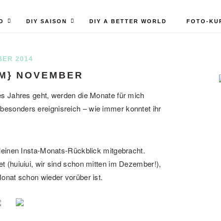
O
DIY SAISON
DIY A BETTER WORLD
FOTO-KU
BER 2014
AM} NOVEMBER
s Jahres geht, werden die Monate für mich
sonders ereignisreich – wie immer konntet ihr
leinen Insta-Monats-Rückblick mitgebracht.
 (huiuiui, wir sind schon mitten im Dezember!),
onat schon wieder vorüber ist.