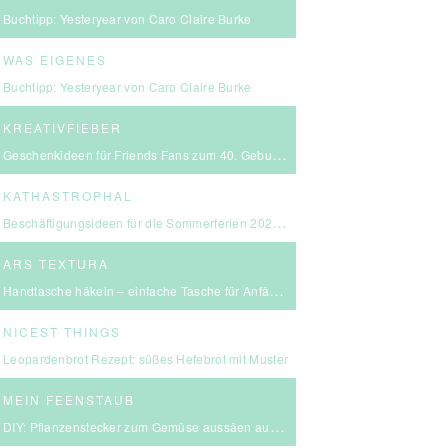
Buchtipp: Yesteryear von Caro Claire Burke
WAS EIGENES
Buchtipp: Yesteryear von Caro Claire Burke
KREATIVFIEBER
Geschenkideen für Friends Fans zum 40. Geburtstag
KATHASTROPHAL
Beschäftigungsideen für die Sommerferien 2026 – in Ludwigsburg, Stuttgart & Umgebung
ARS TEXTURA
Handtasche häkeln – einfache Tasche für Anfängerinnen
NICEST THINGS
Leopardenbrot Rezept: süßes Hefebrot mit Muster
MEIN FEENSTAUB
DIY: Pflanzenstecker zum Gemüse aussäen aus FIMO