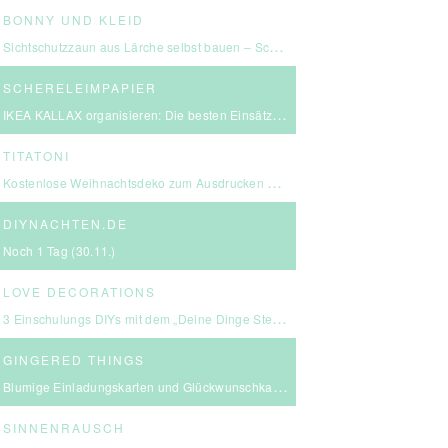
BONNY UND KLEID
Sichtschutzzaun aus Lärche selbst bauen – Schritt-für-Schritt-Anleitung & Kosten
SCHERELEIMPAPIER
IKEA KALLAX organisieren: Die besten Einsätze für mehr Ordnung
TITATONI
Kostenlose Weihnachtsdeko zum Ausdrucken – eine kleine Girlande für euer Zuhause ☆
DIYNACHTEN.DE
Noch 1 Tag (30.11.)
LOVE DECORATIONS
3 Einschulungs DIYs mit dem „Deine Dinge Stempel – School Edition“ #BackToSchool + Gewinnspiel
GINGERED THINGS
Blumige Einladungskarten und Glückwunschkarten von Send a Smile
SINNENRAUSCH