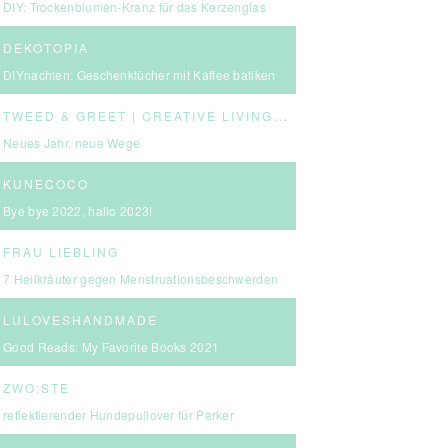
DIY: Trockenblumen-Kranz für das Kerzenglas
DEKOTOPIA
DIYnachten: Geschenktücher mit Kaffee batiken
T
WEED & GREET | CREATIVE LIVING & BOLD CHOICES
Neues Jahr, neue Wege
KUNECOCO
Bye bye 2022, hallo 2023!
FRAU LIEBLING
7 Heilkräuter gegen Menstruationsbeschwerden
LULOVESHANDMADE
Good Reads: My Favorite Books 2021
ZWO:STE
reflektierender Hundepullover für Parker