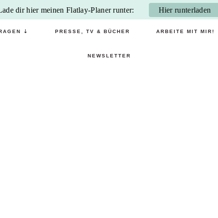
Lade dir hier meinen Flatlay-Planer runter:
Hier runterladen
RAGEN ⇣
PRESSE, TV & BÜCHER
ARBEITE MIT MIR!
NEWSLETTER