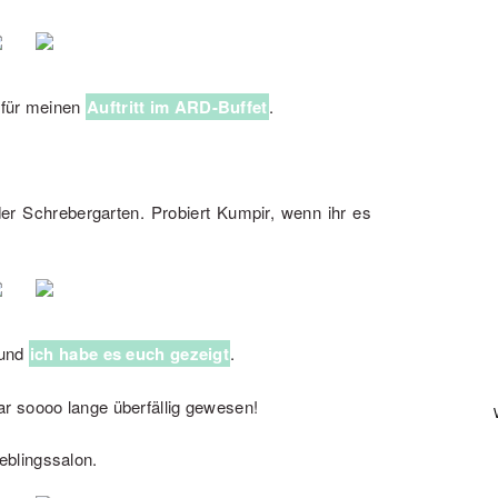
 für meinen
Auftritt im ARD-Buffet
.
er Schrebergarten. Probiert Kumpir, wenn ihr es
 und
ich habe es euch gezeigt
.
r soooo lange überfällig gewesen!
blingssalon.