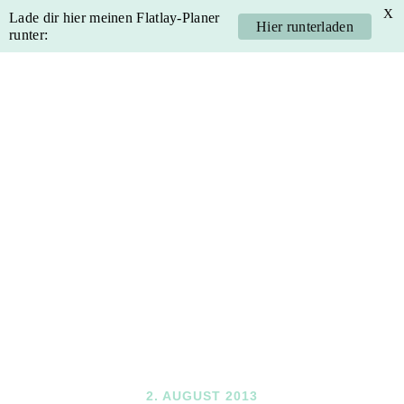
X
Lade dir hier meinen Flatlay-Planer
Hier runterladen
runter:
Skip
Skip
Skip
Skip
to
to
to
to
primary
main
primary
footer
navigation
content
sidebar
2. AUGUST 2013