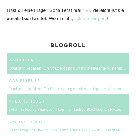
Hast du eine Frage? Schau erst mal
, vielleicht ist sie
hier
bereits beantwortet. Wenn nicht,
!
schreib mir gern
BLOGROLL
WAS EIGENES
Opatija in Kroatien: Ein Spaziergang durch die elegante Küstenstadt an der Kvarner Bucht
WAS EIGENES
Opatija in Kroatien: Ein Spaziergang durch die elegante Küstenstadt an der Kvarner Bucht
KREATIVFIEBER
Johannisbeerschmandschnitten – einfaches Blechkuchen Rezept
KATHASTROPHAL
Beschäftigungsideen für die Sommerferien 2026 – in Ludwigsburg, Stuttgart & Umgebung