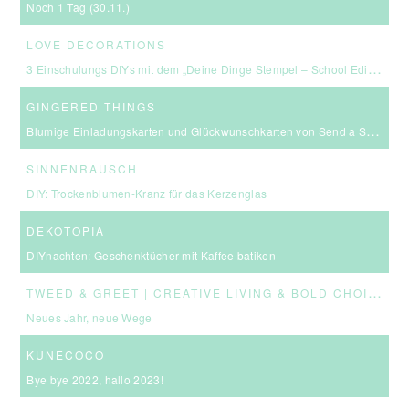
Noch 1 Tag (30.11.)
LOVE DECORATIONS
3 Einschulungs DIYs mit dem „Deine Dinge Stempel – School Edition“ #BackToSchool + Gewinnspiel
GINGERED THINGS
Blumige Einladungskarten und Glückwunschkarten von Send a Smile
SINNENRAUSCH
DIY: Trockenblumen-Kranz für das Kerzenglas
DEKOTOPIA
DIYnachten: Geschenktücher mit Kaffee batiken
T
WEED & GREET | CREATIVE LIVING & BOLD CHOICES
Neues Jahr, neue Wege
KUNECOCO
Bye bye 2022, hallo 2023!