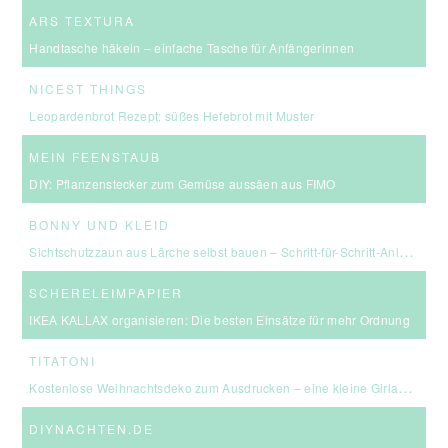
ARS TEXTURA
Handtasche häkeln – einfache Tasche für Anfängerinnen
NICEST THINGS
Leopardenbrot Rezept: süßes Hefebrot mit Muster
MEIN FEENSTAUB
DIY: Pflanzenstecker zum Gemüse aussäen aus FIMO
BONNY UND KLEID
Sichtschutzzaun aus Lärche selbst bauen – Schritt-für-Schritt-Anleitung & Kosten
SCHERELEIMPAPIER
IKEA KALLAX organisieren: Die besten Einsätze für mehr Ordnung
TITATONI
Kostenlose Weihnachtsdeko zum Ausdrucken – eine kleine Girlande für euer Zuhause ☆
DIYNACHTEN.DE