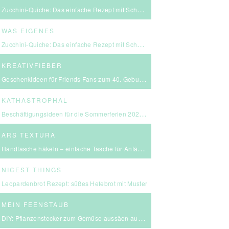
Zucchini-Quiche: Das einfache Rezept mit Schmand & Kirschtomaten
WAS EIGENES
Zucchini-Quiche: Das einfache Rezept mit Schmand & Kirschtomaten
KREATIVFIEBER
Geschenkideen für Friends Fans zum 40. Geburtstag
KATHASTROPHAL
Beschäftigungsideen für die Sommerferien 2026 – in Ludwigsburg, Stuttgart & Umgebung
ARS TEXTURA
Handtasche häkeln – einfache Tasche für Anfängerinnen
NICEST THINGS
Leopardenbrot Rezept: süßes Hefebrot mit Muster
MEIN FEENSTAUB
DIY: Pflanzenstecker zum Gemüse aussäen aus FIMO