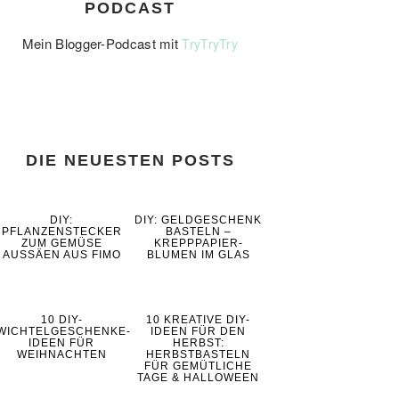
PODCAST
Mein Blogger-Podcast mit
TryTryTry
DIE NEUESTEN POSTS
DIY:
DIY: GELDGESCHENK
PFLANZENSTECKER
BASTELN –
ZUM GEMÜSE
KREPPPAPIER-
AUSSÄEN AUS FIMO
BLUMEN IM GLAS
10 DIY-
10 KREATIVE DIY-
WICHTELGESCHENKE-
IDEEN FÜR DEN
IDEEN FÜR
HERBST:
WEIHNACHTEN
HERBSTBASTELN
FÜR GEMÜTLICHE
TAGE & HALLOWEEN