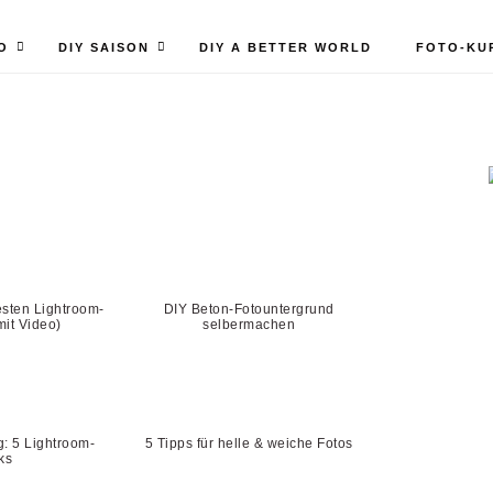
O
DIY SAISON
DIY A BETTER WORLD
FOTO-KU
Geldgeschenk basteln –
ppapier-Blumen im Glas
10 DIY-Wichtelgeschenke-I
für Weihnachten
esten Lightroom-
DIY Beton-Fotountergrund
mit Video)
selbermachen
g: 5 Lightroom-
5 Tipps für helle & weiche Fotos
ks