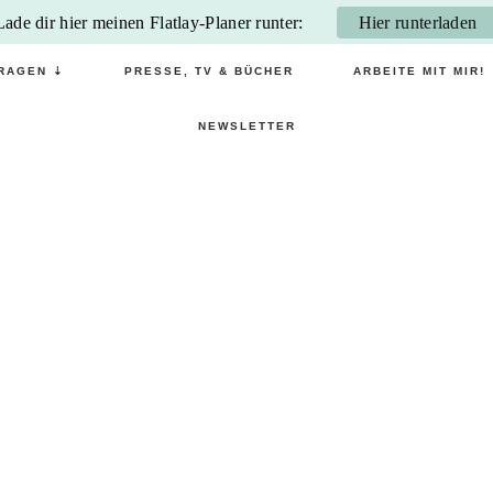
Lade dir hier meinen Flatlay-Planer runter:
Hier runterladen
RAGEN ⇣
PRESSE, TV & BÜCHER
ARBEITE MIT MIR!
NEWSLETTER