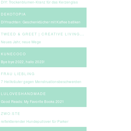
DIY: Trockenblumen-Kranz für das Kerzenglas
DEKOTOPIA
DIYnachten: Geschenktücher mit Kaffee batiken
T
WEED & GREET | CREATIVE LIVING & BOLD CHOICES
Neues Jahr, neue Wege
KUNECOCO
Bye bye 2022, hallo 2023!
FRAU LIEBLING
7 Heilkräuter gegen Menstruationsbeschwerden
LULOVESHANDMADE
Good Reads: My Favorite Books 2021
ZWO:STE
reflektierender Hundepullover für Parker