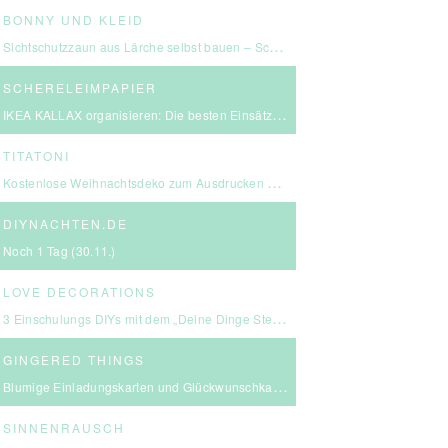
BONNY UND KLEID
Sichtschutzzaun aus Lärche selbst bauen – Schritt-für-Schritt-Anleitung & Kosten
SCHERELEIMPAPIER
IKEA KALLAX organisieren: Die besten Einsätze für mehr Ordnung
TITATONI
Kostenlose Weihnachtsdeko zum Ausdrucken – eine kleine Girlande für euer Zuhause ☆
DIYNACHTEN.DE
Noch 1 Tag (30.11.)
LOVE DECORATIONS
3 Einschulungs DIYs mit dem „Deine Dinge Stempel – School Edition“ #BackToSchool + Gewinnspiel
GINGERED THINGS
Blumige Einladungskarten und Glückwunschkarten von Send a Smile
SINNENRAUSCH