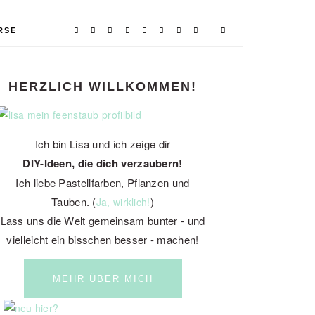
RSE
PRIMARY
HERZLICH WILLKOMMEN!
DIY Osterhasen aus Gießpulver |
deen
Ostergeschenk & Osterdeko
SIDEBAR
Ich bin Lisa und ich zeige dir
DIY-Ideen, die dich verzaubern!
Ich liebe Pastellfarben, Pflanzen und
Tauben. (
)
Ja, wirklich!
Lass uns die Welt gemeinsam bunter - und
vielleicht ein bisschen besser - machen!
MEHR ÜBER MICH