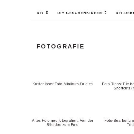
DIY
DIY GESCHENKIDEEN
DIY-DEK
DIY: 
FOTOGRAFIE
Krep
Kostenloser Foto-Minikurs für dich
Foto-Tipps: Die b
Shortcuts (
Altes Foto neu fotografiert: Von der
Foto-Bearbeitun
Bildidee zum Foto
Tric