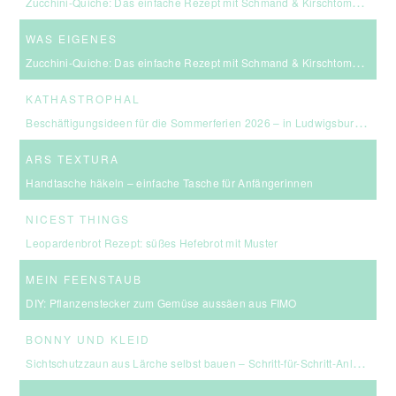
Zucchini-Quiche: Das einfache Rezept mit Schmand & Kirschtomaten
WAS EIGENES
Zucchini-Quiche: Das einfache Rezept mit Schmand & Kirschtomaten
KATHASTROPHAL
Beschäftigungsideen für die Sommerferien 2026 – in Ludwigsburg, Stuttgart & Umgebung
ARS TEXTURA
Handtasche häkeln – einfache Tasche für Anfängerinnen
NICEST THINGS
Leopardenbrot Rezept: süßes Hefebrot mit Muster
MEIN FEENSTAUB
DIY: Pflanzenstecker zum Gemüse aussäen aus FIMO
BONNY UND KLEID
Sichtschutzzaun aus Lärche selbst bauen – Schritt-für-Schritt-Anleitung & Kosten