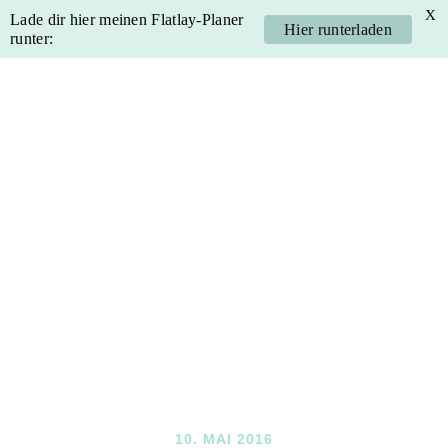
X
Lade dir hier meinen Flatlay-Planer
Hier runterladen
runter:
Skip
Skip
Skip
Skip
to
to
to
to
primary
main
primary
footer
navigation
content
sidebar
10. MAI 2016