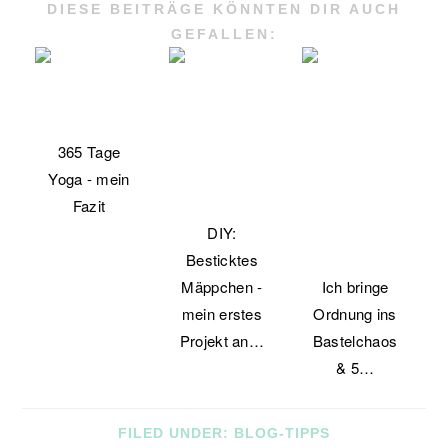
DIESE BEITRÄGE KÖNNTEN DIR AUCH
GEFALLEN:
365 Tage
Yoga - mein
Fazit
DIY:
Besticktes
Mäppchen -
Ich bringe
mein erstes
Ordnung ins
Projekt an…
Bastelchaos
& 5…
FILED UNDER:
BLOG-TIPPS