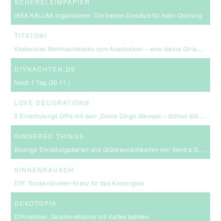
SCHERELEIMPAPIER
IKEA KALLAX organisieren: Die besten Einsätze für mehr Ordnung
TITATONI
Kostenlose Weihnachtsdeko zum Ausdrucken – eine kleine Girlande für euer Zuhause ☆
DIYNACHTEN.DE
Noch 1 Tag (30.11.)
LOVE DECORATIONS
3 Einschulungs DIYs mit dem „Deine Dinge Stempel – School Edition“ #BackToSchool + Gewinnspiel
GINGERED THINGS
Blumige Einladungskarten und Glückwunschkarten von Send a Smile
SINNENRAUSCH
DIY: Trockenblumen-Kranz für das Kerzenglas
DEKOTOPIA
DIYnachten: Geschenktücher mit Kaffee batiken