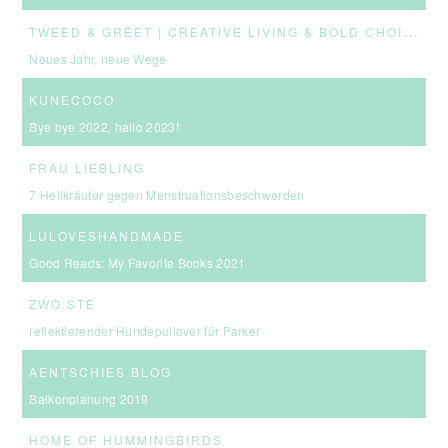
T
WEED & GREET | CREATIVE LIVING & BOLD CHOICES
Neues Jahr, neue Wege
KUNECOCO
Bye bye 2022, hallo 2023!
FRAU LIEBLING
7 Heilkräuter gegen Menstruationsbeschwerden
LULOVESHANDMADE
Good Reads: My Favorite Books 2021
ZWO:STE
reflektierender Hundepullover für Parker
AENTSCHIES BLOG
Balkonplanung 2019
HOME OF HUMMINGBIRDS