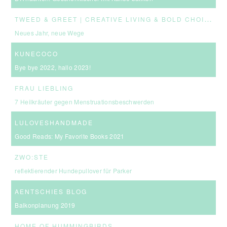
T
WEED & GREET | CREATIVE LIVING & BOLD CHOICES
Neues Jahr, neue Wege
KUNECOCO
Bye bye 2022, hallo 2023!
FRAU LIEBLING
7 Heilkräuter gegen Menstruationsbeschwerden
LULOVESHANDMADE
Good Reads: My Favorite Books 2021
ZWO:STE
reflektierender Hundepullover für Parker
AENTSCHIES BLOG
Balkonplanung 2019
HOME OF HUMMINGBIRDS