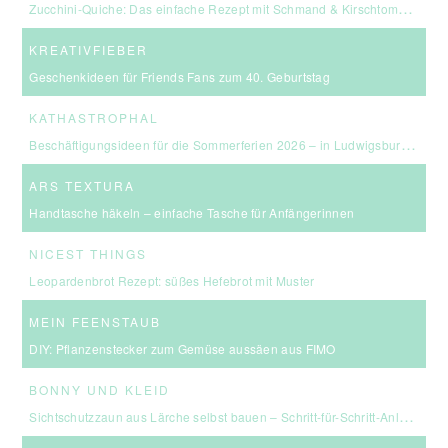
Zucchini-Quiche: Das einfache Rezept mit Schmand & Kirschtomaten
KREATIVFIEBER
Geschenkideen für Friends Fans zum 40. Geburtstag
KATHASTROPHAL
Beschäftigungsideen für die Sommerferien 2026 – in Ludwigsburg, Stuttgart & Umgebung
ARS TEXTURA
Handtasche häkeln – einfache Tasche für Anfängerinnen
NICEST THINGS
Leopardenbrot Rezept: süßes Hefebrot mit Muster
MEIN FEENSTAUB
DIY: Pflanzenstecker zum Gemüse aussäen aus FIMO
BONNY UND KLEID
Sichtschutzzaun aus Lärche selbst bauen – Schritt-für-Schritt-Anleitung & Kosten