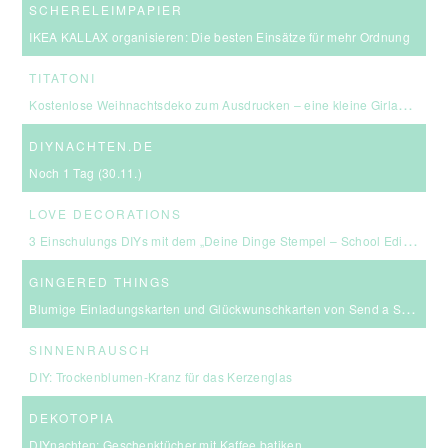
SCHERELEIMPAPIER
IKEA KALLAX organisieren: Die besten Einsätze für mehr Ordnung
TITATONI
Kostenlose Weihnachtsdeko zum Ausdrucken – eine kleine Girlande für euer Zuhause ☆
DIYNACHTEN.DE
Noch 1 Tag (30.11.)
LOVE DECORATIONS
3 Einschulungs DIYs mit dem „Deine Dinge Stempel – School Edition“ #BackToSchool + Gewinnspiel
GINGERED THINGS
Blumige Einladungskarten und Glückwunschkarten von Send a Smile
SINNENRAUSCH
DIY: Trockenblumen-Kranz für das Kerzenglas
DEKOTOPIA
DIYnachten: Geschenktücher mit Kaffee batiken