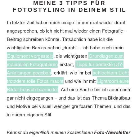
MEINE 3 TIPPS FÜR
FOTOSTYLING IN DEINEM STIL
In letzter Zeit haben mich einige immer mal wieder drauf
angesprochen, ob ich nicht mal wieder einen Fotografie-
Beitrag schreiben könnte. Tatsächlich habe ich die
wichtigsten Basics schon „durch“ – ich habe euch mein
Equipment vorgestellt
, die wichtigsten
Grundlagen zum
manuellen Fotografieren
erklärt,
Tipps für perfekte DIY-
Anleitungen gegeben
, erklärt, wie ihr bei
schlechtem Licht
trotzdem tolle Fotos macht
und wie ihr mit
Lightroom eure
Bilder hübsch bearbeitet
. Auf eine Sache bin ich aber noch
gar nicht eingegangen – und das ist das Thema Bildaufbau
und Motive bei visuell weniger greifbaren Themen, und das
in eurem eigenen Stil.
Kennst du eigentlich meinen kostenlosen
Foto-Newsletter